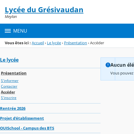
Panneau de gestion des cookies
Lycée du Grésivaudan
Menu de la rubrique
Contenu
Meylan
MENU
Vous êtes ici :
Accueil
›
Le lycée
›
Présentation
›
Accéder
Le lycée
Aucun élém
Présentation
Vous pouvez 
S'informer
Contacter
Accéder
S'inscrire
Rentrée 2026
Projet d'établissement
OUISchool - Campus des BTS