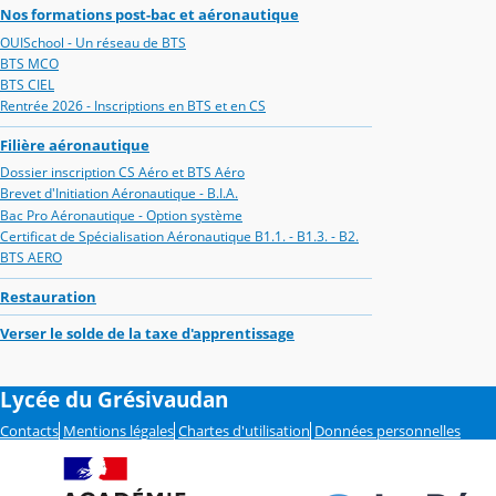
Nos formations post-bac et aéronautique
OUISchool - Un réseau de BTS
BTS MCO
BTS CIEL
Rentrée 2026 - Inscriptions en BTS et en CS
Filière aéronautique
Dossier inscription CS Aéro et BTS Aéro
Brevet d'Initiation Aéronautique - B.I.A.
Bac Pro Aéronautique - Option système
Certificat de Spécialisation Aéronautique B1.1. - B1.3. - B2.
BTS AERO
Restauration
Verser le solde de la taxe d'apprentissage
Lycée du Grésivaudan
Contacts
Mentions légales
Chartes d'utilisation
Données personnelles