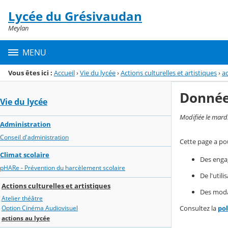
Panneau de gestion des cookies
Lycée du Grésivaudan
Menu de la rubrique
Contenu
Meylan
MENU
Vous êtes ici :
Accueil
›
Vie du lycée
›
Actions culturelles et artistiques
›
ac
Donnée
Vie du lycée
Modifiée le mard
Administration
Conseil d'administration
Cette page a pou
Climat scolaire
Des enga
pHARe - Prévention du harcèlement scolaire
De l'util
Actions culturelles et artistiques
Des modal
Atelier théâtre
Consultez la
po
Option Cinéma Audiovisuel
actions au lycée