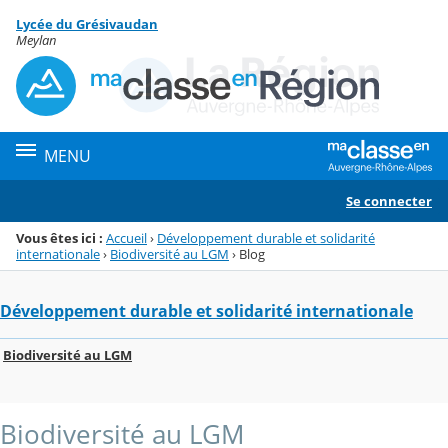
Panneau de gestion des cookies
Lycée du Grésivaudan
Menu de la rubrique
Contenu
Meylan
MENU
Se connecter
Vous êtes ici :
Accueil
›
Développement durable et solidarité
internationale
›
Biodiversité au LGM
›
Blog
Développement durable et solidarité internationale
Biodiversité au LGM
Biodiversité au LGM