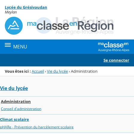
Panneau de gestion des cookies
Lycée du Grésivaudan
Menu de la rubrique
Contenu
Meylan
MENU
Se connecter
Vous êtes ici :
Accueil
›
Vie du lycée
›
Administration
Vie du lycée
Administration
Conseil d'administration
Climat scolaire
pHARe - Prévention du harcèlement scolaire