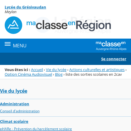
Panneau de gestion des cookies
Lycée du Grésivaudan
Menu de la rubrique
Contenu
Meylan
MENU
Se connecter
Vous êtes ici :
Accueil
›
Vie du lycée
›
Actions culturelles et artistiques
›
Option Cinéma Audiovisuel
›
Blog
›
liste des sorties scolaires en 2cav
Vie du lycée
Administration
Conseil d'administration
Climat scolaire
pHARe - Prévention du harcèlement scolaire