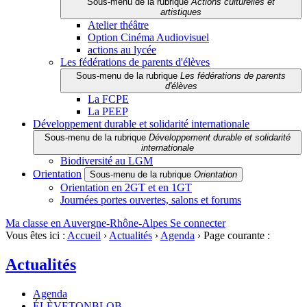
Sous-menu de la rubrique
Actions culturelles et
artistiques
Atelier théâtre
Option Cinéma Audiovisuel
actions au lycée
Les fédérations de parents d'élèves
Sous-menu de la rubrique
Les fédérations de parents
d'élèves
La FCPE
La PEEP
Développement durable et solidarité internationale
Sous-menu de la rubrique
Développement durable et solidarité
internationale
Biodiversité au LGM
Orientation
Sous-menu de la rubrique
Orientation
Orientation en 2GT et en 1GT
Journées portes ouvertes, salons et forums
Ma classe en Auvergne-Rhône-Alpes
Se connecter
Vous êtes ici :
Accueil
›
Actualités
›
Agenda
›
Page courante :
Actualités
Agenda
ÉLÈVETONBLOB