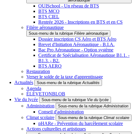
aéronautique
OUISchool - Un réseau de BTS
BTS MCO
BTS CIEL
Rentrée 2026 - Inscriptions en BTS et en CS
Filière aéronautique
Sous-menu de la rubrique
Filière aéronautique
Dossier inscription CS Aéro et BTS Aéro
Brevet d'Initiation Aéronautique - B.I.A.
Bac Pro Aéronautique - Option système
Certificat de Spécialisation Aéronautique B1.1. -
B1.3. - B2.
BTS AERO
Restauration
Verser le solde de la taxe d'apprentissage
Actualités
Sous-menu de la rubrique
Actualités
Agenda
ÉLÈVETONBLOB
Vie du lycée
Sous-menu de la rubrique
Vie du lycée
Administration
Sous-menu de la rubrique
Administration
Conseil d'administration
Climat scolaire
Sous-menu de la rubrique
Climat scolaire
pHARe - Prévention du harcèlement scolaire
Actions culturelles et artistiques