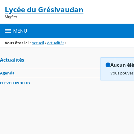
Panneau de gestion des cookies
Lycée du Grésivaudan
Menu de la rubrique
Contenu
Meylan
MENU
Vous êtes ici :
Accueil
›
Actualités
›
Actualités
Aucun élém
Agenda
Vous pouvez 
ÉLÈVETONBLOB