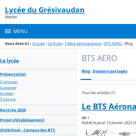
Panneau de gestion des cookies
Lycée du Grésivaudan
Menu de la rubrique
Contenu
Meylan
MENU
Vous êtes ici :
Accueil
›
Le lycée
›
Filière aéronautique
›
BTS AERO
›
Blog
BTS AERO
Le lycée
Blog
Dossiers partagés
Présentation
S'informer
Contacter
Tous les articles (1)
Accéder
S'inscrire
Le BTS Aéron
Rentrée 2026
1
Projet d'établissement
Publié le jeudi 19 janvier 2023 0
OUISchool - Campus des BTS