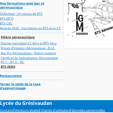
Nos formations post-bac et
aéronautique
OUISchool - Un réseau de BTS
BTS MCO
BTS CIEL
Rentrée 2026 - Inscriptions en BTS et en CS
Filière aéronautique
Dossier inscription CS Aéro et BTS Aéro
Brevet d'Initiation Aéronautique - B.I.A.
Bac Pro Aéronautique - Option système
Certificat de Spécialisation Aéronautique
B1.1. - B1.3. - B2.
BTS AERO
Restauration
Verser le solde de la taxe
d'apprentissage
Lycée du Grésivaudan
Contacts
Mentions légales
Chartes d'utilisation
Données personnelles