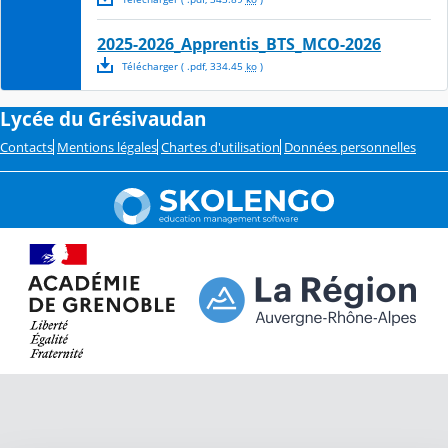
2025-2026_Apprentis_BTS_MCO-2026
Télécharger
( .
pdf
,
334.45
ko
)
Lycée du Grésivaudan
Contacts
Mentions légales
Chartes d'utilisation
Données personnelles