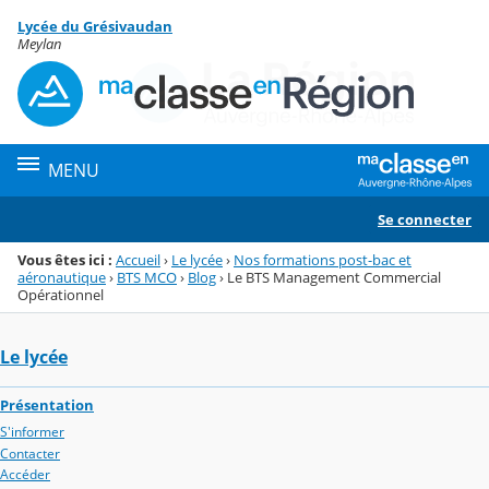
Panneau de gestion des cookies
Lycée du Grésivaudan
Menu de la rubrique
Contenu
Meylan
MENU
Se connecter
Vous êtes ici :
Accueil
›
Le lycée
›
Nos formations post-bac et
aéronautique
›
BTS MCO
›
Blog
›
Le BTS Management Commercial
Opérationnel
Le lycée
Présentation
S'informer
Contacter
Accéder