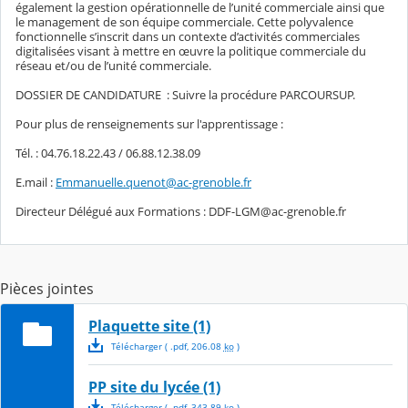
également la gestion opérationnelle de l’unité commerciale ainsi que
le management de son équipe commerciale. Cette polyvalence
fonctionnelle s’inscrit dans un contexte d’activités commerciales
digitalisées visant à mettre en œuvre la politique commerciale du
réseau et/ou de l’unité commerciale.
DOSSIER DE CANDIDATURE : Suivre la procédure PARCOURSUP.
Pour plus de renseignements sur l'apprentissage :
Tél. : 04.76.18.22.43 / 06.88.12.38.09
E.mail :
Emmanuelle.quenot@ac-grenoble.fr
Directeur Délégué aux Formations : DDF-LGM@ac-grenoble.fr
Pièces jointes
Plaquette site (1)
Télécharger
( .
pdf
,
206.08
ko
)
PP site du lycée (1)
Télécharger
( .
pdf
,
343.89
ko
)