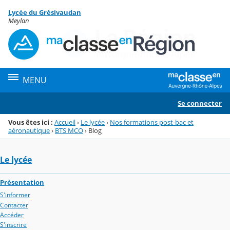
Panneau de gestion des cookies
Lycée du Grésivaudan
Menu de la rubrique
Contenu
Meylan
MENU
Se connecter
Vous êtes ici :
Accueil
›
Le lycée
›
Nos formations post-bac et
aéronautique
›
BTS MCO
›
Blog
Le lycée
Présentation
S'informer
Contacter
Accéder
S'inscrire