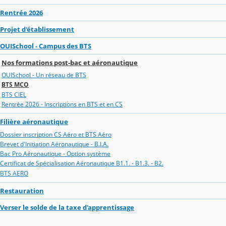
Rentrée 2026
Projet d'établissement
OUISchool - Campus des BTS
Nos formations post-bac et aéronautique
OUISchool - Un réseau de BTS
BTS MCO
BTS CIEL
Rentrée 2026 - Inscriptions en BTS et en CS
Filière aéronautique
Dossier inscription CS Aéro et BTS Aéro
Brevet d'Initiation Aéronautique - B.I.A.
Bac Pro Aéronautique - Option système
Certificat de Spécialisation Aéronautique B1.1. - B1.3. - B2.
BTS AERO
Restauration
Verser le solde de la taxe d'apprentissage