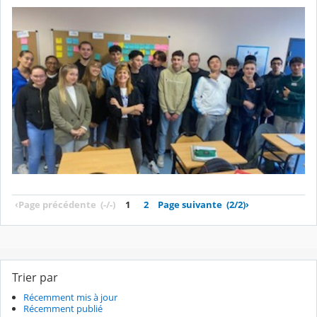
‹
Page précédente
(-/-)
1
2
Page suivante
(2/2)
›
Trier par
Récemment mis à jour
Récemment publié