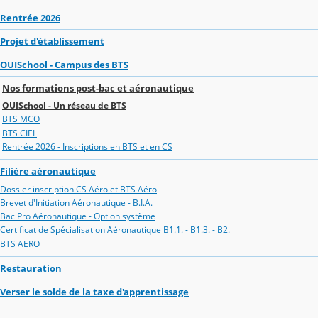
Rentrée 2026
Projet d'établissement
OUISchool - Campus des BTS
Nos formations post-bac et aéronautique
OUISchool - Un réseau de BTS
BTS MCO
BTS CIEL
Rentrée 2026 - Inscriptions en BTS et en CS
Filière aéronautique
Dossier inscription CS Aéro et BTS Aéro
Brevet d'Initiation Aéronautique - B.I.A.
Bac Pro Aéronautique - Option système
Certificat de Spécialisation Aéronautique B1.1. - B1.3. - B2.
BTS AERO
Restauration
Verser le solde de la taxe d'apprentissage