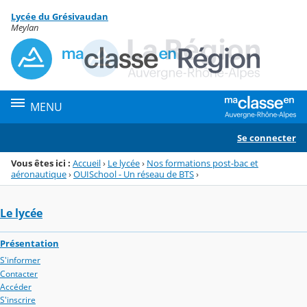
Panneau de gestion des cookies
Lycée du Grésivaudan
Menu de la rubrique
Contenu
Meylan
MENU
Se connecter
Vous êtes ici :
Accueil
›
Le lycée
›
Nos formations post-bac et
aéronautique
›
OUISchool - Un réseau de BTS
›
Le lycée
Présentation
S'informer
Contacter
Accéder
S'inscrire