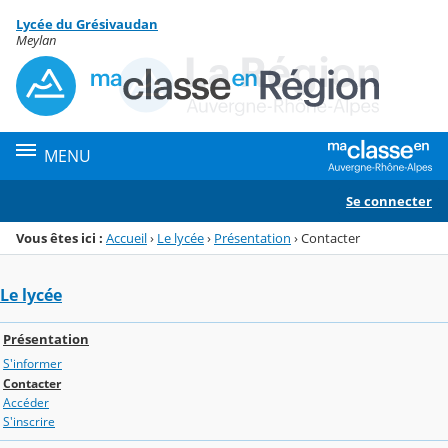
Panneau de gestion des cookies
Lycée du Grésivaudan
Menu de la rubrique
Contenu
Meylan
MENU
Se connecter
Vous êtes ici :
Accueil
›
Le lycée
›
Présentation
›
Contacter
Le lycée
Présentation
S'informer
Contacter
Accéder
S'inscrire