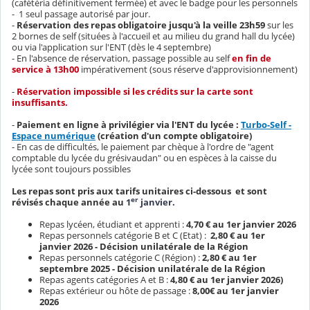
(cafétéria définitivement fermée) et avec le badge pour les personnels
- 1 seul passage autorisé par jour.
-
Réservation des repas obligatoire jusqu'à la veille 23h59
sur les
2 bornes de self (situées à l'accueil et au milieu du grand hall du lycée)
ou via l'application sur l'ENT (dès le 4 septembre)
- En l'absence de réservation, passage possible au self
en fin de
service à 13h00
impérativement (sous réserve d'approvisionnement)
-
Réservation impossible si les crédits sur la carte sont
insuffisants.
-
Paiement en ligne à privilégier via l'ENT du lycée :
Turbo-Self -
Espace numérique
(création d'un compte obligatoire)
- En cas de difficultés, le paiement par chèque à l'ordre de "agent
comptable du lycée du grésivaudan" ou en espèces à la caisse du
lycée sont toujours possibles
Les repas sont pris aux tarifs unitaires ci-dessous et sont
er
révisés chaque année au
1
janvier.
Repas lycéen, étudiant et apprenti :
4,70 € au 1er janvier 2026
Repas personnels catégorie B et C (Etat) :
2,80 € au 1er
janvier 2026 - Décision unilatérale de la Région
Repas personnels catégorie C (Région) :
2,80 € au 1er
septembre 2025 - Décision unilatérale de la Région
Repas agents catégories A et B :
4,80 € au 1er janvier 2026)
Repas extérieur ou hôte de passage :
8,00€ au 1er janvier
2026