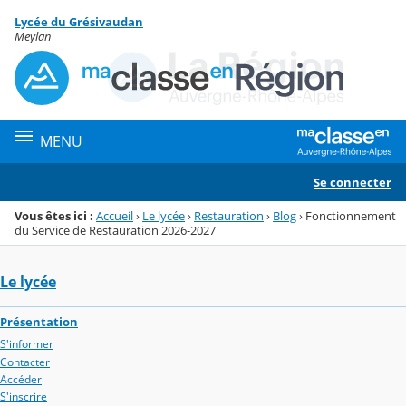
Panneau de gestion des cookies
Lycée du Grésivaudan
Menu de la rubrique
Contenu
Meylan
MENU
Se connecter
Vous êtes ici :
Accueil
›
Le lycée
›
Restauration
›
Blog
›
Fonctionnement
du Service de Restauration 2026-2027
Le lycée
Présentation
S'informer
Contacter
Accéder
S'inscrire