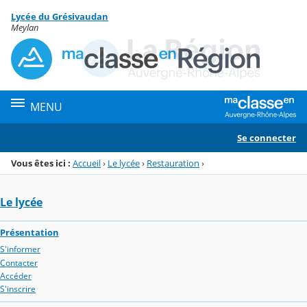
Panneau de gestion des cookies
Lycée du Grésivaudan
Menu de la rubrique
Contenu
Meylan
MENU
Se connecter
Vous êtes ici :
Accueil
›
Le lycée
›
Restauration
›
Le lycée
Présentation
S'informer
Contacter
Accéder
S'inscrire