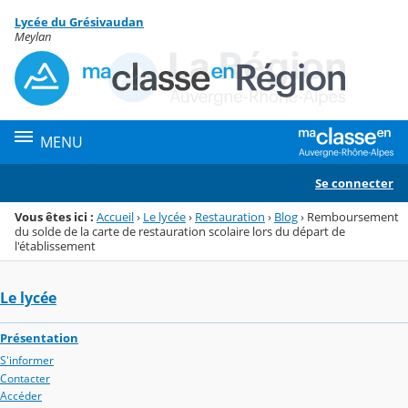
Panneau de gestion des cookies
Lycée du Grésivaudan
Menu de la rubrique
Contenu
Meylan
MENU
Se connecter
Vous êtes ici :
Accueil
›
Le lycée
›
Restauration
›
Blog
›
Remboursement
du solde de la carte de restauration scolaire lors du départ de
l'établissement
Le lycée
Présentation
S'informer
Contacter
Accéder