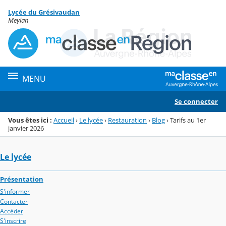
Panneau de gestion des cookies
Lycée du Grésivaudan
Menu de la rubrique
Contenu
Meylan
MENU
Se connecter
Vous êtes ici :
Accueil
›
Le lycée
›
Restauration
›
Blog
›
Tarifs au 1er
janvier 2026
Le lycée
Présentation
S'informer
Contacter
Accéder
S'inscrire