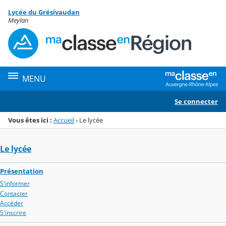
Panneau de gestion des cookies
Lycée du Grésivaudan
Menu de la rubrique
Contenu
Meylan
MENU
Se connecter
Vous êtes ici :
Accueil
›
Le lycée
Le lycée
Présentation
S'informer
Contacter
Accéder
S'inscrire