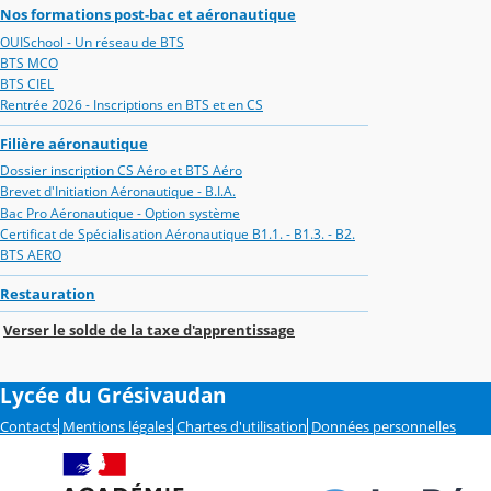
Nos formations post-bac et aéronautique
OUISchool - Un réseau de BTS
BTS MCO
BTS CIEL
Rentrée 2026 - Inscriptions en BTS et en CS
Filière aéronautique
Dossier inscription CS Aéro et BTS Aéro
Brevet d'Initiation Aéronautique - B.I.A.
Bac Pro Aéronautique - Option système
Certificat de Spécialisation Aéronautique B1.1. - B1.3. - B2.
BTS AERO
Restauration
Verser le solde de la taxe d'apprentissage
Lycée du Grésivaudan
Contacts
Mentions légales
Chartes d'utilisation
Données personnelles