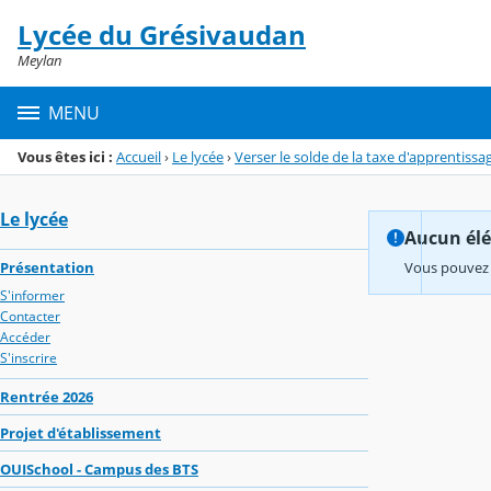
Panneau de gestion des cookies
Lycée du Grésivaudan
Menu de la rubrique
Contenu
Meylan
MENU
Vous êtes ici :
Accueil
›
Le lycée
›
Verser le solde de la taxe d'apprentissa
Le lycée
Aucun élém
Présentation
Vous pouvez 
S'informer
Contacter
Accéder
S'inscrire
Rentrée 2026
Projet d'établissement
OUISchool - Campus des BTS