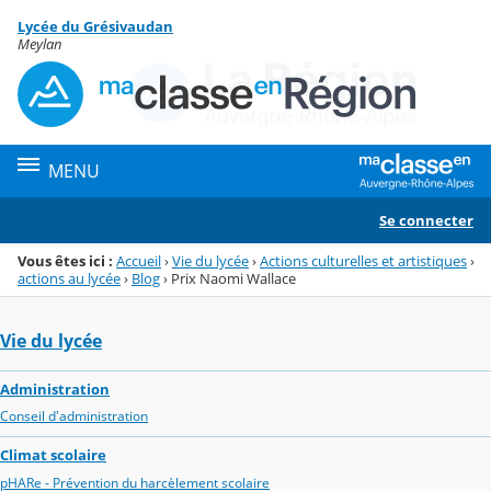
Panneau de gestion des cookies
Lycée du Grésivaudan
Menu de la rubrique
Contenu
Meylan
MENU
Se connecter
Vous êtes ici :
Accueil
›
Vie du lycée
›
Actions culturelles et artistiques
›
actions au lycée
›
Blog
›
Prix Naomi Wallace
Vie du lycée
Administration
Conseil d'administration
Climat scolaire
pHARe - Prévention du harcèlement scolaire