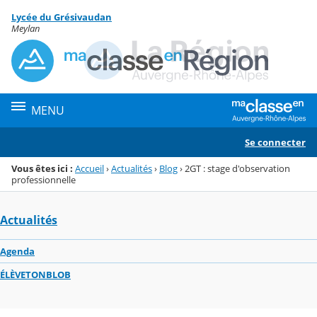
Panneau de gestion des cookies
Lycée du Grésivaudan
Menu de la rubrique
Contenu
Meylan
MENU
Se connecter
Vous êtes ici :
Accueil
›
Actualités
›
Blog
›
2GT : stage d'observation
professionnelle
Actualités
Agenda
ÉLÈVETONBLOB