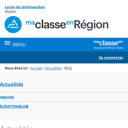
Panneau de gestion des cookies
Lycée du Grésivaudan
Menu de la rubrique
Contenu
Meylan
MENU
Se connecter
Vous êtes ici :
Accueil
›
Actualités
›
Blog
Actualités
Agenda
ÉLÈVETONBLOB