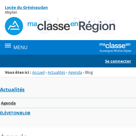
Panneau de gestion des cookies
Lycée du Grésivaudan
Menu de la rubrique
Contenu
Meylan
MENU
Se connecter
Vous êtes ici :
Accueil
›
Actualités
›
Agenda
›
Blog
Actualités
Agenda
ÉLÈVETONBLOB