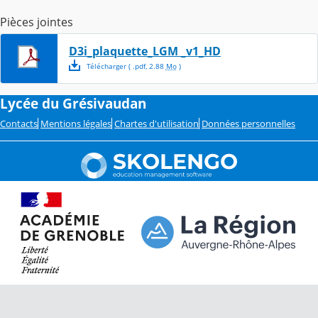
Pièces jointes
D3i_plaquette_LGM _v1_HD
Télécharger
( .
pdf
,
2.88
Mo
)
Lycée du Grésivaudan
Contacts
Mentions légales
Chartes d'utilisation
Données personnelles