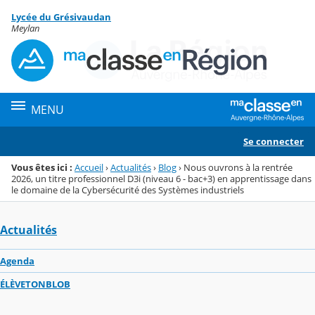
Panneau de gestion des cookies
Lycée du Grésivaudan
Menu de la rubrique
Contenu
Meylan
MENU
Se connecter
Vous êtes ici :
Accueil
›
Actualités
›
Blog
›
Nous ouvrons à la rentrée
2026, un titre professionnel D3i (niveau 6 - bac+3) en apprentissage dans
le domaine de la Cybersécurité des Systèmes industriels
Actualités
Agenda
ÉLÈVETONBLOB