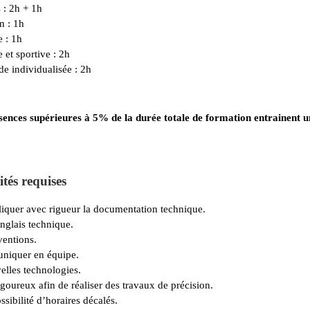
 : 2h + 1h
n : 1h
e : 1h
et sportive : 2h
de individualisée
: 2h
ces supérieures à 5% de la durée totale de formation entrainent u
tés requises
pliquer avec rigueur la documentation technique.
glais technique.
ventions.
uniquer en équipe.
elles technologies.
igoureux afin de réaliser des travaux de précision.
ssibilité d’horaires décalés.