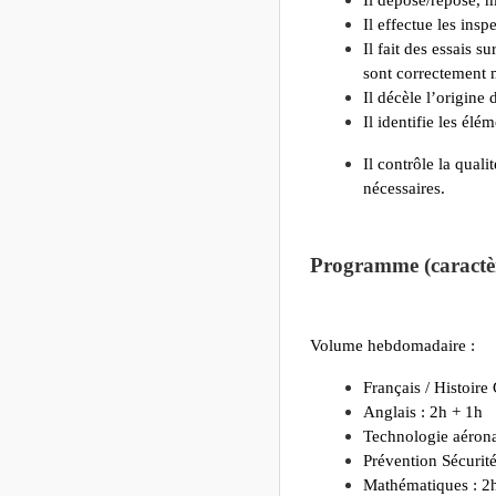
Il effectue les insp
Il
fait des essais su
sont correctement 
Il décèle l’origine
Il identifie les él
Il contrôle la quali
nécessaires.
Programme (caractèr
Volume hebdomadaire :
Français / Histoir
Anglais : 2h + 1h
Technologie aérona
Prévention Sécurit
Mathématiques : 2