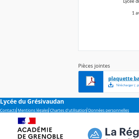
Lycée d
1 a
Pièces jointes
plaquette ba
Télécharger
( .
p
Lycée du Grésivaudan
Contacts
Mentions légales
Chartes d'utilisation
Données personnelles