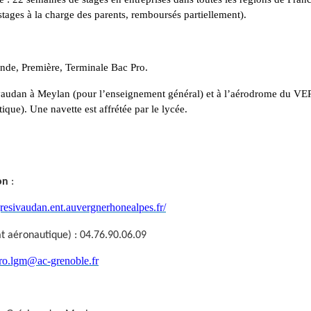
stages à la charge des parents, remboursés partiellement).
onde, Première, Terminale Bac Pro.
vaudan à Meylan (pour l’enseignement général) et à l’aérodrome du 
ique). Une navette est affrétée par le lycée.
on
:
/gresivaudan.ent.auvergnerhonealpes.fr/
at aéronautique) : 04.76.90.06.09
aero.lgm@ac-grenoble.fr