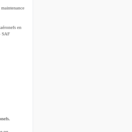
on maintenance
 aéronefs en
– SAF
onefs.
ce ou