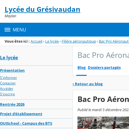
Panneau de gestion des cookies
Lycée du Grésivaudan
Menu de la rubrique
Contenu
Meylan
MENU
Vous êtes ici :
Accueil
›
Le lycée
›
Filière aéronautique
›
Bac Pro Aéronaut
Bac Pro Aéron
Le lycée
Blog
Dossiers partagés
Présentation
S'informer
Contacter
‹
Retour au blog
Accéder
S'inscrire
Bac Pro Aéron
Rentrée 2026
Publié le mardi 5 décembre 2023
Projet d'établissement
OUISchool - Campus des BTS