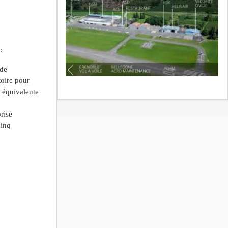
:
 de
toire pour
 équivalente
rise
cinq