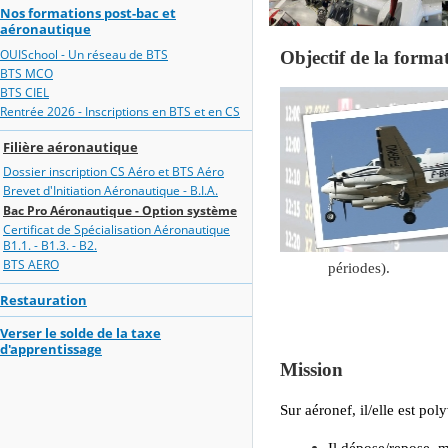
Nos formations post-bac et
aéronautique
OUISchool - Un réseau de BTS
Objectif de la for
mat
BTS MCO
BTS CIEL
Rentrée 2026 - Inscriptions en BTS et en CS
Filière aéronautique
Dossier inscription CS Aéro et BTS Aéro
Brevet d'Initiation Aéronautique - B.I.A.
Bac Pro Aéronautique - Option système
Certificat de Spécialisation Aéronautique
B1.1. - B1.3. - B2.
BTS AERO
périodes).
Restauration
Verser le solde de la taxe
d'apprentissage
Mission
Sur aéronef, il/elle est poly
Il dépose/repose, m