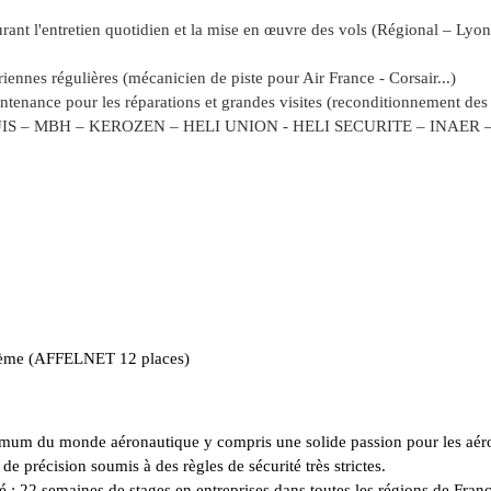
urant l'entretien quotidien et la mise en œuvre des vols (Régional – Ly
ennes régulières (mécanicien de piste pour Air France - Corsair...)
ntenance pour les réparations et grandes visites (reconditionnement des
ARUIS – MBH – KEROZEN – HELI UNION - HELI SECURITE – INAER 
sième (AFFELNET 12 places)
mum du monde aéronautique y compris une solide passion pour les aér
de précision soumis à des règles de sécurité très strictes.
é : 22 semaines de stages en entreprises dans toutes les régions de Fran