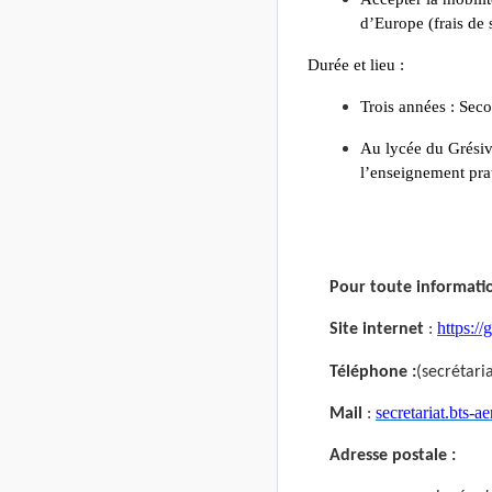
d’Europe (frais de 
Durée et lieu :
Trois années : Sec
Au lycée du Grési
l’enseignement prat
Pour toute informati
https:/
Site internet
:
Téléphone :
(secrétari
secretariat.bts-
Mail
:
Adresse postale :