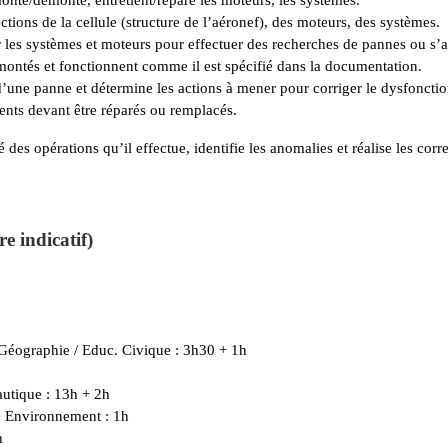
ections de la cellule (structure de l’aéronef), des moteurs, des systèmes.
r les systèmes et moteurs pour effectuer des recherches de pannes ou s’a
montés et fonctionnent comme il est spécifié dans la documentation.
 d’une panne et détermine les actions à mener pour corriger le dysfonct
éments devant être réparés ou remplacés.
té des op
érations qu’il effectue, identifie les anomalies et réalise les corr
e indicatif)
e Géographie / Educ. Civique : 3h30 + 1h
utique : 13h + 2h
é Environnement : 1h
h