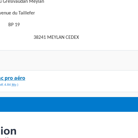
u Grésivaudan Meylan
venue du Taillefer
BP 19
38241 MEYLAN CEDEX
c pro aéro
df
,
4.84
Mo
)