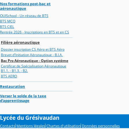
Nos formations post-bac et
aéronautique
OUISchool - Un réseau de BTS
BTS MCO
BTS CIEL
Rentrée 2026 - Inscriptions en BTS et en CS
Filière aéronautique
Dossier inscription CS Aéro et BTS Aéro
Brevet d'Initiation Aéronautique - B.I.A.
Bac Pro Aéronautique - Option système
Certificat de Spécialisation Aéronautique
B1.1. - B1.3. - B2.
BTS AERO
Restauration
Verser le solde de la taxe
d'apprentissage
Lycée du Grésivaudan
Contacts
Mentions légales
Chartes d'utilisation
Données personnelles