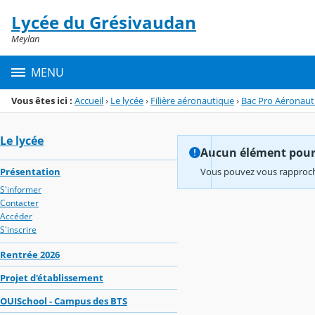
Panneau de gestion des cookies
Lycée du Grésivaudan
Menu de la rubrique
Contenu
Meylan
MENU
Vous êtes ici :
Accueil
›
Le lycée
›
Filière aéronautique
›
Bac Pro Aéronaut
Le lycée
Aucun élément pour l
Présentation
Vous pouvez vous rapproche
S'informer
Contacter
Accéder
S'inscrire
Rentrée 2026
Projet d'établissement
OUISchool - Campus des BTS