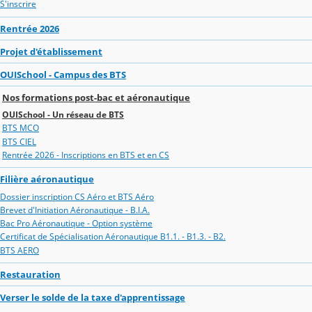
S'inscrire
Rentrée 2026
Projet d'établissement
OUISchool - Campus des BTS
Nos formations post-bac et aéronautique
OUISchool - Un réseau de BTS
BTS MCO
BTS CIEL
Rentrée 2026 - Inscriptions en BTS et en CS
Filière aéronautique
Dossier inscription CS Aéro et BTS Aéro
Brevet d'Initiation Aéronautique - B.I.A.
Bac Pro Aéronautique - Option système
Certificat de Spécialisation Aéronautique B1.1. - B1.3. - B2.
BTS AERO
Restauration
Verser le solde de la taxe d'apprentissage