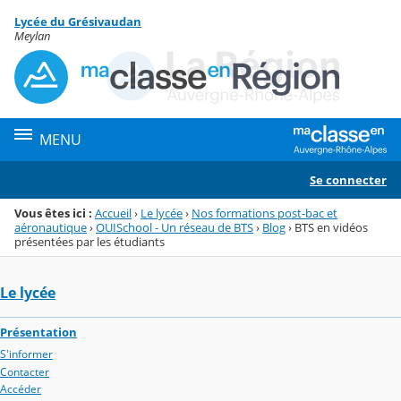
Panneau de gestion des cookies
Lycée du Grésivaudan
Menu de la rubrique
Contenu
Meylan
MENU
Se connecter
Vous êtes ici :
Accueil
›
Le lycée
›
Nos formations post-bac et
aéronautique
›
OUISchool - Un réseau de BTS
›
Blog
›
BTS en vidéos
présentées par les étudiants
Le lycée
Présentation
S'informer
Contacter
Accéder