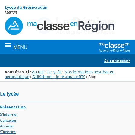
Panneau de gestion des cookies
Lycée du Grésivaudan
Menu de la rubrique
Contenu
Meylan
MENU
Se connecter
Vous êtes ici :
Accueil
›
Le lycée
›
Nos formations post-bac et
aéronautique
›
OUISchool - Un réseau de BTS
›
Blog
Le lycée
Présentation
S'informer
Contacter
Accéder
S'inscrire