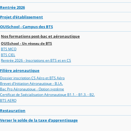
Rentrée 2026
Projet d'établissement
OUISchool - Campus des BTS
Nos formations post-bac et aéronautique
OUISchool - Un réseau de BTS
BTS MCO
BTS CIEL
Rentrée 2026 - Inscriptions en BTS et en CS
Filière aéronautique
Dossier inscription CS Aéro et BTS Aéro
Brevet d'Initiation Aéronautique - B.I.A.
Bac Pro Aéronautique - Option système
Certificat de Spécialisation Aéronautique B1.1. - B1.3. - B2.
BTS AERO
Restauration
Verser le solde de la taxe d'apprentissage