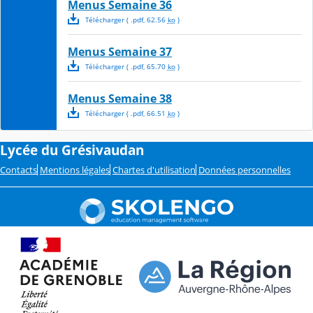
Menus Semaine 36
Télécharger
( .
pdf
,
62.56
ko
)
Menus Semaine 37
Télécharger
( .
pdf
,
65.70
ko
)
Menus Semaine 38
Télécharger
( .
pdf
,
66.51
ko
)
Lycée du Grésivaudan
Contacts
Mentions légales
Chartes d'utilisation
Données personnelles