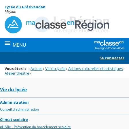
Panneau de gestion des cookies
Lycée du Grésivaudan
Menu de la rubrique
Contenu
Meylan
MENU
Se connecter
Vous êtes ici :
Accueil
›
Vie du lycée
›
Actions culturelles et artistiques
›
Atelier théâtre
›
Vie du lycée
Administration
Conseil d'administration
Climat scolaire
pHARe - Prévention du harcèlement scolaire