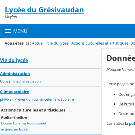
Panneau de gestion des cookies
Lycée du Grésivaudan
Menu de la rubrique
Contenu
Meylan
MENU
Vous êtes ici :
Accueil
›
Vie du lycée
›
Actions culturelles et artistiques
›
At
Donnée
Vie du lycée
Modifiée le mard
Administration
Conseil d'administration
Cette page a pou
Climat scolaire
Des enga
pHARe - Prévention du harcèlement scolaire
De l'util
Actions culturelles et artistiques
Des modal
Atelier théâtre
Consultez la
po
Option Cinéma Audiovisuel
actions au lycée