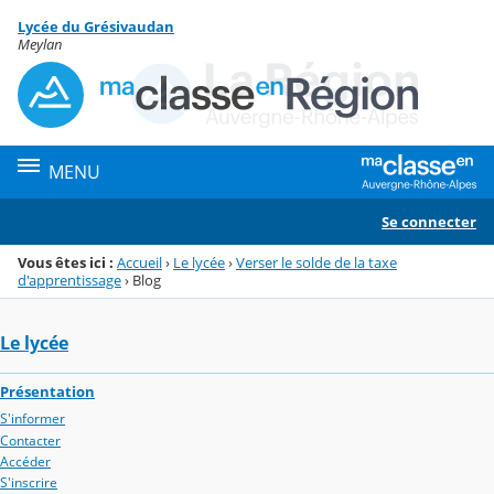
Panneau de gestion des cookies
Lycée du Grésivaudan
Menu de la rubrique
Contenu
Meylan
MENU
Se connecter
Vous êtes ici :
Accueil
›
Le lycée
›
Verser le solde de la taxe
d'apprentissage
›
Blog
Le lycée
Présentation
S'informer
Contacter
Accéder
S'inscrire