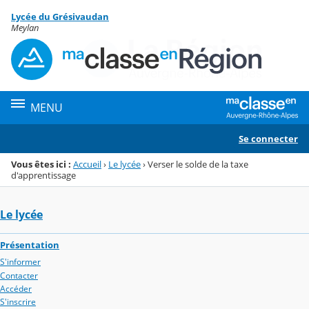
Panneau de gestion des cookies
Lycée du Grésivaudan
Menu de la rubrique
Contenu
Meylan
MENU
Se connecter
Vous êtes ici :
Accueil
›
Le lycée
›
Verser le solde de la taxe
d'apprentissage
Le lycée
Présentation
S'informer
Contacter
Accéder
S'inscrire