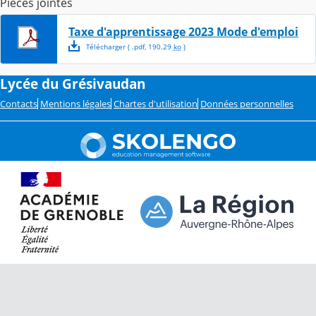
Pièces jointes
Taxe d'apprentissage 2023 Mode d'emploi
Télécharger
( .
pdf
,
190.29
ko
)
Lycée du Grésivaudan
Contacts
Mentions légales
Chartes d'utilisation
Données personnelles